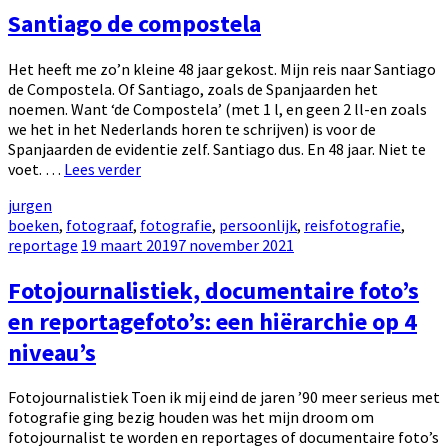
Santiago de compostela
Het heeft me zo’n kleine 48 jaar gekost. Mijn reis naar Santiago
de Compostela. Of Santiago, zoals de Spanjaarden het
noemen. Want ‘de Compostela’ (met 1 l, en geen 2 ll-en zoals
we het in het Nederlands horen te schrijven) is voor de
Spanjaarden de evidentie zelf. Santiago dus. En 48 jaar. Niet te
Santiago
voet. …
Lees verder
de
by
jurgen
compostela
Categories:
boeken
,
fotograaf
,
fotografie
,
persoonlijk
,
reisfotografie
,
Posted
reportage
19 maart 2019
7 november 2021
on
Fotojournalistiek, documentaire foto’s
en reportagefoto’s: een hiërarchie op 4
niveau’s
Fotojournalistiek Toen ik mij eind de jaren ’90 meer serieus met
fotografie ging bezig houden was het mijn droom om
fotojournalist te worden en reportages of documentaire foto’s