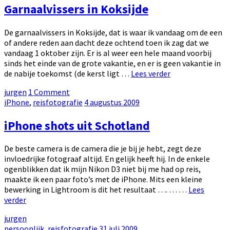
Garnaalvissers in Koksijde
De garnaalvissers in Koksijde, dat is waar ik vandaag om de een
of andere reden aan dacht deze ochtend toen ik zag dat we
vandaag 1 oktober zijn. Er is al weer een hele maand voorbij
sinds het einde van de grote vakantie, en er is geen vakantie in
Garnaalvissers
de nabije toekomst (de kerst ligt …
Lees verder
in
by
jurgen
1 Comment
Koksijde
Categories:
Posted
iPhone
,
reisfotografie
4 augustus 2009
on
iPhone shots uit Schotland
De beste camera is de camera die je bij je hebt, zegt deze
invloedrijke fotograaf altijd. En gelijk heeft hij. In de enkele
ogenblikken dat ik mijn Nikon D3 niet bij me had op reis,
maakte ik een paar foto’s met de iPhone. Mits een kleine
bewerking in Lightroom is dit het resultaat …. … …
Lees
iPhone
verder
shots
by
jurgen
uit
Categories:
Posted
persoonlijk
,
reisfotografie
31 juli 2009