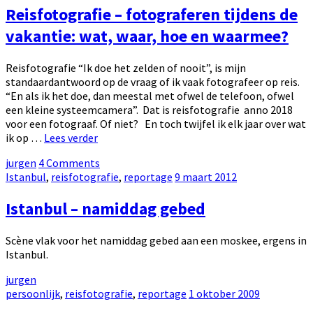
Reisfotografie – fotograferen tijdens de
Davao
vakantie: wat, waar, hoe en waarmee?
Reisfotografie “Ik doe het zelden of nooit”, is mijn
standaardantwoord op de vraag of ik vaak fotografeer op reis.
“En als ik het doe, dan meestal met ofwel de telefoon, ofwel
een kleine systeemcamera”. Dat is reisfotografie anno 2018
voor een fotograaf. Of niet? En toch twijfel ik elk jaar over wat
Reisfotografie
ik op …
Lees verder
–
by
jurgen
4 Comments
fotograferen
Categories:
Posted
Istanbul
,
reisfotografie
,
reportage
9 maart 2012
tijdens
on
de
Istanbul – namiddag gebed
vakantie:
wat,
waar,
Scène vlak voor het namiddag gebed aan een moskee, ergens in
hoe
Istanbul.
en
waarmee?
by
jurgen
Categories:
Posted
persoonlijk
,
reisfotografie
,
reportage
1 oktober 2009
on