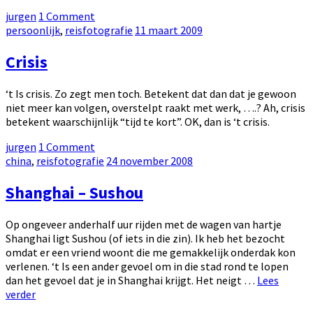
soldaat
by
jurgen
1 Comment
Categories:
Posted
persoonlijk
,
reisfotografie
11 maart 2009
on
Crisis
‘t Is crisis. Zo zegt men toch. Betekent dat dan dat je gewoon
niet meer kan volgen, overstelpt raakt met werk, ….? Ah, crisis
betekent waarschijnlijk “tijd te kort”. OK, dan is ‘t crisis.
by
jurgen
1 Comment
Categories:
Posted
china
,
reisfotografie
24 november 2008
on
Shanghai – Sushou
Op ongeveer anderhalf uur rijden met de wagen van hartje
Shanghai ligt Sushou (of iets in die zin). Ik heb het bezocht
omdat er een vriend woont die me gemakkelijk onderdak kon
verlenen. ‘t Is een ander gevoel om in die stad rond te lopen
dan het gevoel dat je in Shanghai krijgt. Het neigt …
Lees
Shanghai
verder
–