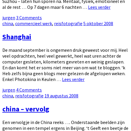
Suzhou – laten hun sporen na. Mentaal, fysiek, emotioneel en
Shanghai
al de rest … Op 7 dagen maar 6 nachten …
Lees verder
–
by
jurgen
3 Comments
The
Categories:
Posted
china
,
commercieel werk
,
reisfotografie
5 oktober 2008
city
on
Shanghai
De maand september is ongemeen druk geweest voor mij. Heel
veel opdrachten, heel veel gewerkt, heel wat uren achter de
computer gesleten, kilometers gevreten en weinig geslapen.
En dan komt het er soms niet meer van om wat te bloggen. ‘k
Heb zelfs bijna geen blogs meer gelezen de afgelopen weken.
Shanghai
Enkel Photokina in Keulen …
Lees verder
by
jurgen
4 Comments
Categories:
Posted
china
,
reisfotografie
19 augustus 2008
on
china – vervolg
Een vervolgje in de China reeks …. Onderstaande beelden zijn
genomen in een tempel ergens in Beijing. ‘t Geeft een beetje de