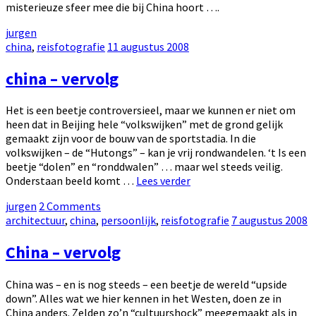
misterieuze sfeer mee die bij China hoort ….
by
jurgen
Categories:
Posted
china
,
reisfotografie
11 augustus 2008
on
china – vervolg
Het is een beetje controversieel, maar we kunnen er niet om
heen dat in Beijing hele “volkswijken” met de grond gelijk
gemaakt zijn voor de bouw van de sportstadia. In die
volkswijken – de “Hutongs” – kan je vrij rondwandelen. ‘t Is een
beetje “dolen” en “ronddwalen” … maar wel steeds veilig.
china
Onderstaan beeld komt …
Lees verder
–
by
jurgen
2 Comments
vervolg
Categories:
Posted
architectuur
,
china
,
persoonlijk
,
reisfotografie
7 augustus 2008
on
China – vervolg
China was – en is nog steeds – een beetje de wereld “upside
down”. Alles wat we hier kennen in het Westen, doen ze in
China anders. Zelden zo’n “cultuurshock” meegemaakt als in