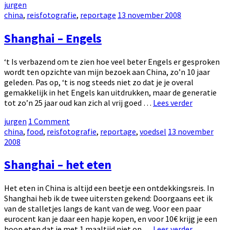
by
jurgen
Sushou
Categories:
Posted
china
,
reisfotografie
,
reportage
13 november 2008
on
Shanghai – Engels
‘t Is verbazend om te zien hoe veel beter Engels er gesproken
wordt ten opzichte van mijn bezoek aan China, zo’n 10 jaar
geleden. Pas op, ‘t is nog steeds niet zo dat je je overal
gemakkelijk in het Engels kan uitdrukken, maar de generatie
Shanghai
tot zo’n 25 jaar oud kan zich al vrij goed …
Lees verder
–
by
jurgen
1 Comment
Engels
Categories:
Posted
china
,
food
,
reisfotografie
,
reportage
,
voedsel
13 november
on
2008
Shanghai – het eten
Het eten in China is altijd een beetje een ontdekkingsreis. In
Shanghai heb ik de twee uitersten gekend: Doorgaans eet ik
van de stalletjes langs de kant van de weg. Voor een paar
eurocent kan je daar een hapje kopen, en voor 10€ krijg je een
Shanghai
hoop eten dat je met 1 maaltijd niet op …
Lees verder