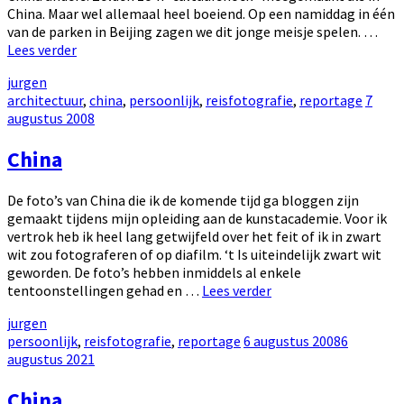
China. Maar wel allemaal heel boeiend. Op een namiddag in één
van de parken in Beijing zagen we dit jonge meisje spelen. …
China
Lees verder
–
by
jurgen
vervolg
Categories:
Poste
architectuur
,
china
,
persoonlijk
,
reisfotografie
,
reportage
7
on
augustus 2008
China
De foto’s van China die ik de komende tijd ga bloggen zijn
gemaakt tijdens mijn opleiding aan de kunstacademie. Voor ik
vertrok heb ik heel lang getwijfeld over het feit of ik in zwart
wit zou fotograferen of op diafilm. ‘t Is uiteindelijk zwart wit
geworden. De foto’s hebben inmiddels al enkele
China
tentoonstellingen gehad en …
Lees verder
by
jurgen
Categories:
Posted
persoonlijk
,
reisfotografie
,
reportage
6 augustus 2008
6
on
augustus 2021
China