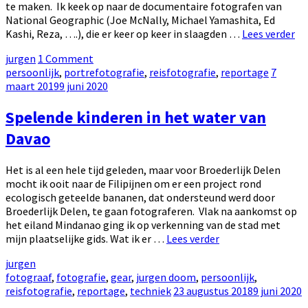
te maken. Ik keek op naar de documentaire fotografen van
National Geographic (Joe McNally, Michael Yamashita, Ed
Fo
Kashi, Reza, ….), die er keer op keer in slaagden …
Lees verder
do
by
jurgen
1 Comment
fo
Categories:
Posted
persoonlijk
,
portrefotografie
,
reisfotografie
,
reportage
7
en
on
maart 2019
9 juni 2020
re
ee
Spelende kinderen in het water van
hi
op
Davao
4
ni
Het is al een hele tijd geleden, maar voor Broederlijk Delen
mocht ik ooit naar de Filipijnen om er een project rond
ecologisch geteelde bananen, dat ondersteund werd door
Broederlijk Delen, te gaan fotograferen. Vlak na aankomst op
het eiland Mindanao ging ik op verkenning van de stad met
Spelende
mijn plaatselijke gids. Wat ik er …
Lees verder
kinderen
by
jurgen
in
Categories:
fotograaf
,
fotografie
,
gear
,
jurgen doom
,
persoonlijk
,
het
Posted
reisfotografie
,
reportage
,
techniek
23 augustus 2018
9 juni 2020
water
on
van