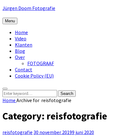
Skip
Jürgen Doom Fotografie
to
content
Menu
Home
Video
Klanten
Blog
Over
FOTOGRAAF
Contact
Cookie Policy (EU)
Search
Search
Search
for:
Home
Archive for
reisfotografie
Category:
reisfotografie
Categories:
Posted
reisfotografie
30 november 2019
9 juni 2020
on