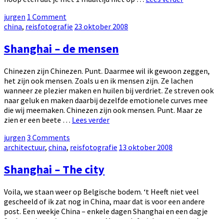
–
by
jurgen
1 Comment
het
Categories:
Posted
china
,
reisfotografie
23 oktober 2008
eten
on
Shanghai – de mensen
Chinezen zijn Chinezen. Punt. Daarmee wil ik gewoon zeggen,
het zijn ook mensen. Zoals u en ik mensen zijn. Ze lachen
wanneer ze plezier maken en huilen bij verdriet. Ze streven ook
naar geluk en maken daarbij dezelfde emotionele curves mee
die wij meemaken. Chinezen zijn ook mensen. Punt. Maar ze
Shanghai
zien er een beete …
Lees verder
–
by
jurgen
3 Comments
de
Categories:
Posted
architectuur
,
china
,
reisfotografie
13 oktober 2008
mensen
on
Shanghai – The city
Voila, we staan weer op Belgische bodem. ‘t Heeft niet veel
gescheeld of ik zat nog in China, maar dat is voor een andere
post. Een weekje China – enkele dagen Shanghai en een dagje