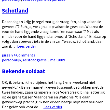
Schotland
on
Schotland
Dezer dagen krijg je regelmatig de vraag “en, al op vakantie
geweest”? Euh, ja, we zijn al op vakantie geweest. Waarna de
voor de hand liggende vraag komt “en naar waar”? Met als
minder voor de hand liggend antwoord “Schotland”. En daarop
volgt dan steevast iets in de zin van “waauw, Schotland, daar
Schotland
zou ik …
Lees verder
by
jurgen
4 Comments
Categories:
Posted
persoonlijk
,
reisfotografie
5 mei 2009
on
Bekende soldaat
OK, ik beken, ik heb tijdens het lang 1-mei weekend niet
gewerkt. ‘k Ben er namelijk even tussenuit getrokken met de
twee kindjes, gaan kamperen in de Voerstreek, bijna letterlijk
op de grens tussen Vlaanderen en Wallonië. ‘t Is daar
gewoonweg prachtig, ‘k heb er een beetje mijn hart verloren.
Bekende
Dat geldt ook voor de …
Lees verder